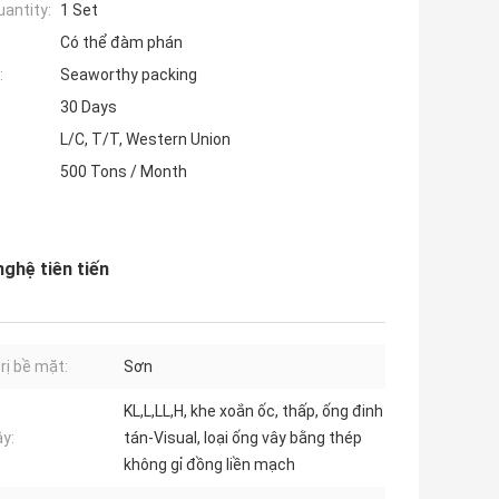
antity:
1 Set
Có thể đàm phán
:
Seaworthy packing
30 Days
L/C, T/T, Western Union
500 Tons / Month
nghệ tiên tiến
rị bề mặt:
Sơn
KL,L,LL,H, khe xoắn ốc, thấp, ống đinh
ây:
tán-Visual, loại ống vây bằng thép
không gỉ đồng liền mạch