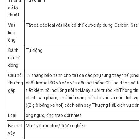
Thông
Tùy chỉnh
số kỹ
thuật
Vật
Tất cả các loại vật liệu có thể được áp dụng, Carbon, St
liệu
ống
Đánh
Tự động
giá tự
động
Câu hỏi
18 tháng bảo hành cho tất cả các phụ tùng thay thế (k
thường
chất lượng ISO và các yêu cầu hệ thống CE, lao động có t
gặp
tiết kiệm nồi hơi, ống nồi hơi,Máy sưởi trước khíThông ti
chỉnh sản phẩm, chế biến sản phẩmtư vấn và các dịch vụ
((2 giờ bằng xe hơi) cách sân bay Thượng Hải, dịch vụ đ
Loại
ống ngực, ống trao đổi nhiệt
Bề mặt
Mượt/được đúc/được nghiền
vây