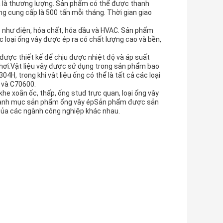
cả là thương lượng. Sản phẩm có thể được thanh
ng cung cấp là 500 tấn mỗi tháng. Thời gian giao
p như điện, hóa chất, hóa dầu và HVAC. Sản phẩm
 loại ống vây được ép ra có chất lượng cao và bền,
 được thiết kế để chịu được nhiệt độ và áp suất
hơi.Vật liệu vây được sử dụng trong sản phẩm bao
, trong khi vật liệu ống có thể là tất cả các loại
 và C70600.
 khe xoắn ốc, thấp, ống stud trực quan, loại ống vây
 danh mục sản phẩm ống vây épSản phẩm được sản
của các ngành công nghiệp khác nhau.