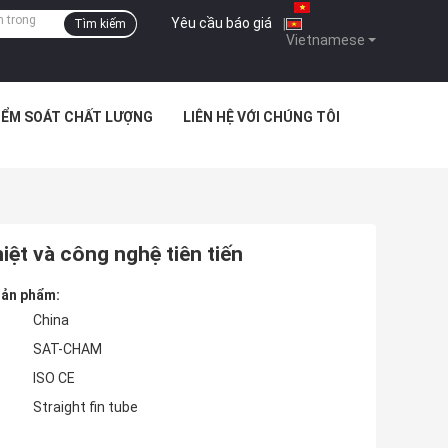
Yêu cầu báo giá
|
Tìm kiếm
Vietnamese
IỂM SOÁT CHẤT LƯỢNG
LIÊN HỆ VỚI CHÚNG TÔI
iệt và công nghệ tiên tiến
 sản phẩm:
China
SAT-CHAM
ISO CE
Straight fin tube