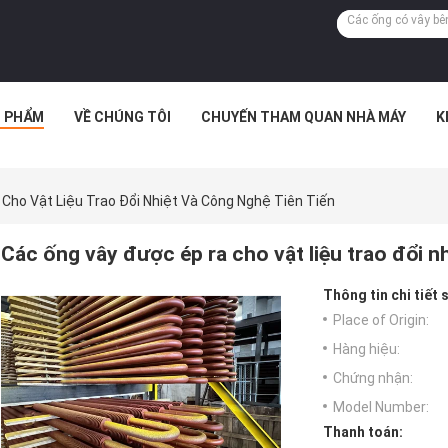
 PHẨM
VỀ CHÚNG TÔI
CHUYẾN THAM QUAN NHÀ MÁY
K
Cho Vật Liệu Trao Đổi Nhiệt Và Công Nghệ Tiên Tiến
Các ống vây được ép ra cho vật liệu trao đổi nh
Thông tin chi tiết
Place of Origin:
Hàng hiệu:
Chứng nhận:
Model Number:
Thanh toán: