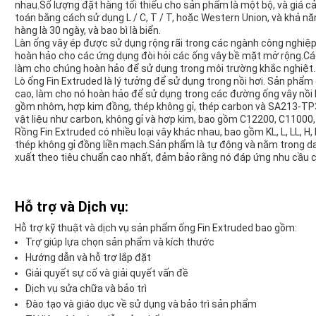
nhau.Số lượng đặt hàng tối thiểu cho sản phẩm là một bộ, và giá 
toán bằng cách sử dụng L / C, T / T, hoặc Western Union, và khả nă
hàng là 30 ngày, và bao bì là biển.
Làn ống vây ép được sử dụng rộng rãi trong các ngành công nghiệ
hoàn hảo cho các ứng dụng đòi hỏi các ống vây bề mặt mở rộng.Các
làm cho chúng hoàn hảo để sử dụng trong môi trường khắc nghiệt.
Lò ống Fin Extruded là lý tưởng để sử dụng trong nồi hơi. Sản phẩm
cao, làm cho nó hoàn hảo để sử dụng trong các đường ống vây nồi 
gồm nhôm, hợp kim đồng, thép không gỉ, thép carbon và SA213-TP304H
vật liệu như carbon, không gỉ và hợp kim, bao gồm C12200, C11000,
Rồng Fin Extruded có nhiều loại vây khác nhau, bao gồm KL, L, LL, H,
thép không gỉ đồng liền mạch.Sản phẩm là tự động và nằm trong
xuất theo tiêu chuẩn cao nhất, đảm bảo rằng nó đáp ứng nhu cầu 
Hỗ trợ và Dịch vụ:
Hỗ trợ kỹ thuật và dịch vụ sản phẩm ống Fin Extruded bao gồm:
Trợ giúp lựa chọn sản phẩm và kích thước
Hướng dẫn và hỗ trợ lắp đặt
Giải quyết sự cố và giải quyết vấn đề
Dịch vụ sửa chữa và bảo trì
Đào tạo và giáo dục về sử dụng và bảo trì sản phẩm