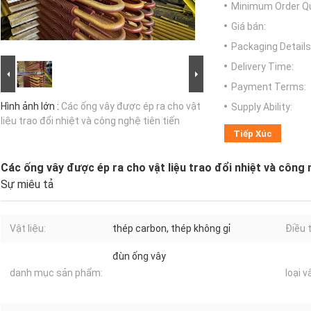
Minimum Order Qu
Giá bán:
Packaging Details
Delivery Time:
Payment Terms:
Hình ảnh lớn :
Các ống vây được ép ra cho vật
Supply Ability:
liệu trao đổi nhiệt và công nghệ tiên tiến
Tiếp Xúc
Các ống vây được ép ra cho vật liệu trao đổi nhiệt và công 
Sự miêu tả
Vật liệu:
thép carbon, thép không gỉ
Điều t
đùn ống vây
danh mục sản phẩm:
loại v