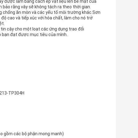
vây được làm bằng cách ép vật liệu lên bề mặt của
 bảo rằng vây sẽ không tách ra theo thời gian.
g chống ăn mòn và các yếu tố môi trường khác.Sơn
ộ cao và tiếp xúc với hóa chất, làm cho nó trở
ệt.
 tin cậy cho một loạt các ứng dụng trao đổi
p bạn đạt được mục tiêu của mình.
SA213-TP304H
 bao gồm các bộ phận mong manh)