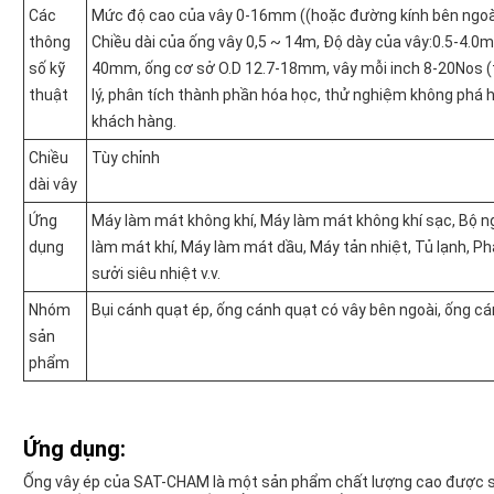
Các
Mức độ cao của vây 0-16mm ((hoặc đường kính bên ngoài
thông
Chiều dài của ống vây 0,5 ~ 14m, Độ dày của vây:0.5-4.0
số kỹ
40mm, ống cơ sở O.D 12.7-18mm, vây mỗi inch 8-20Nos (t
thuật
lý, phân tích thành phần hóa học, thử nghiệm không phá h
khách hàng.
Chiều
Tùy chỉnh
dài vây
Ứng
Máy làm mát không khí, Máy làm mát không khí sạc, Bộ n
dụng
làm mát khí, Máy làm mát dầu, Máy tản nhiệt, Tủ lạnh, Ph
sưởi siêu nhiệt v.v.
Nhóm
Bụi cánh quạt ép, ống cánh quạt có vây bên ngoài, ống cá
sản
phẩm
Ứng dụng:
Ống vây ép của SAT-CHAM là một sản phẩm chất lượng cao được sử