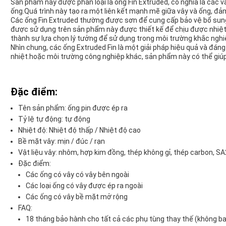
Sản phẩm này được phân loại là ống Fin Extruded, có nghĩa là các 
ống.Quá trình này tạo ra một liên kết mạnh mẽ giữa vây và ống, đảm
Các ống Fin Extruded thường được sơn để cung cấp bảo vệ bổ sun
được sử dụng trên sản phẩm này được thiết kế để chịu được nhiệt đ
thành sự lựa chọn lý tưởng để sử dụng trong môi trường khắc nghi
Nhìn chung, các ống Extruded Fin là một giải pháp hiệu quả và đáng
nhiệt.hoặc môi trường công nghiệp khác, sản phẩm này có thể giú
Đặc điểm:
Tên sản phẩm: ống pin được ép ra
Tỷ lệ tự động: tự động
Nhiệt độ: Nhiệt độ thấp / Nhiệt độ cao
Bề mặt vây: mịn / đúc / rạn
Vật liệu vây: nhôm, hợp kim đồng, thép không gỉ, thép carbon, 
Đặc điểm:
Các ống có vây có vây bên ngoài
Các loại ống có vây được ép ra ngoài
Các ống có vây bề mặt mở rộng
FAQ:
18 tháng bảo hành cho tất cả các phụ tùng thay thế (không