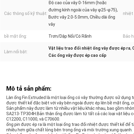
Độ cao của vây 0-16mm (hoặc
đường kính ngoài của vây φ25-φ75),
Các thông số kỹ thuật:
nhiệt
Bước vây 2.0-5.0mm, Chiều dài ống
vây
bề mặt ống:
Trơn/Dập Nổi/Có Rãnh
Bảo h
Vật liệu trao đổi nhiệt ống vây được ép ra
,
Làm nổi bật:
Các ống vây được ép cao cấp
Mô tả sản phẩm:
Làn ống Fin Extruded là một loại ống có vây thường được sử dụng 
được thiết kế đặc biệt với vây bên ngoài được ép lên bề mặt ống, 
Sản phẩm này được làm từ nhiều vật liệu khác nhau, bao gồm nhôm
SA213-TP304H.Bản thân ống được làm từ tất cả các loại vật liệu có
C12200, C11000, và C70600.
ống pin được ép ra là một loại ống trao đổi nhiệt được thiết kế để
nhiều hơn giữa chất lỏng bên trong ống và môi trường xung quanh.