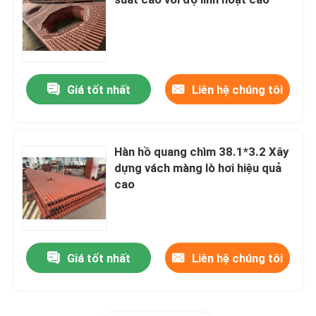
Ống vây xoắn ốc
đùn ống vây
Giá tốt nhất
Liên hệ chúng tôi
Ống rắn
Hàn hồ quang chìm 38.1*3.2 Xây
dựng vách màng lò hơi hiệu quả
Tiêu đề hơi nồi hơi
cao
Bộ hâm nóng và hâm nóng
Giá tốt nhất
Liên hệ chúng tôi
Bộ sấy sơ bộ không khí nồi hơi
ống thép nồi hơi