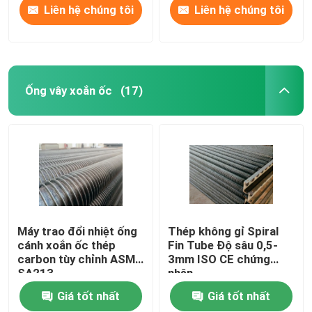
Liên hệ chúng tôi
Liên hệ chúng tôi
Ống vây xoắn ốc
(17)
Máy trao đổi nhiệt ống
Thép không gỉ Spiral
cánh xoắn ốc thép
Fin Tube Độ sâu 0,5-
carbon tùy chỉnh ASME
3mm ISO CE chứng
SA213
nhận
Giá tốt nhất
Giá tốt nhất