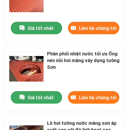
Chuyến tham quan nhà máy
Giá tốt nhất
Liên hệ chúng tôi
Kiểm soát chất lượng
Liên hệ với chúng tôi
Phân phối nhiệt nước tối ưu Ống
nén nồi hơi màng xây dựng tường
Sơn
Các bộ phận phụ tùng nồi hơi
Bức tường màng nồi hơi
Giá tốt nhất
Liên hệ chúng tôi
Máy tiết kiệm đống nồi hơi
Lò hơi tường nước màng sơn áp
nồi hơi vây ống
suất cao với độ linh hoạt cao