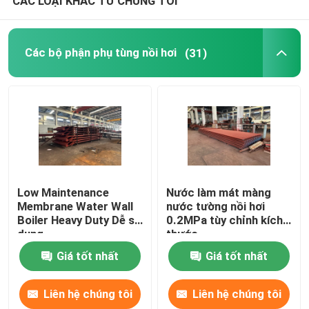
CÁC LOẠI KHÁC TỪ CHÚNG TÔI
Các bộ phận phụ tùng nồi hơi
(31)
Low Maintenance
Nước làm mát màng
Membrane Water Wall
nước tường nồi hơi
Boiler Heavy Duty Dễ sử
0.2MPa tùy chỉnh kích
dụng
thước
Giá tốt nhất
Giá tốt nhất
Liên hệ chúng tôi
Liên hệ chúng tôi