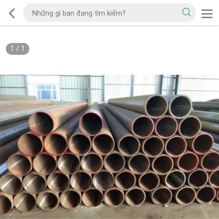
1
/
1