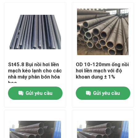
St45.8 Bụi nồi hơi liền
OD 10-120mm ống nồi
mạch kéo lạnh cho các
hơi liền mạch với độ
nhà máy phân bón hóa
khoan dung ± 1%
học
Gửi yêu cầu
Gửi yêu cầu
Nhà
Sản phẩm
Về chúng tôi