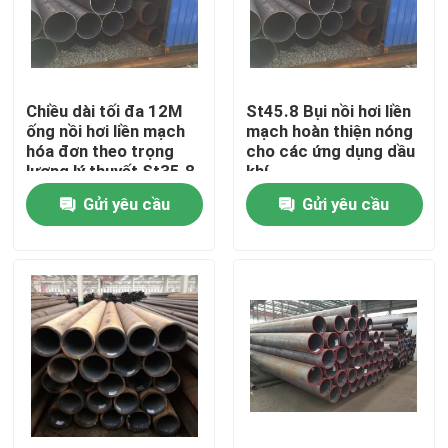
Chuyến tham quan nhà máy
Chiều dài tối đa 12M
St45.8 Bụi nồi hơi liền
Kiểm soát chất lượng
ống nồi hơi liền mạch
mạch hoàn thiện nóng
hóa đơn theo trọng
cho các ứng dụng dầu
lượng lý thuyết St35.8
khí
Liên hệ với chúng tôi
Gửi yêu cầu
Gửi yêu cầu
Các bộ phận phụ tùng nồi hơi
Bức tường màng nồi hơi
Máy tiết kiệm đống nồi hơi
nồi hơi vây ống