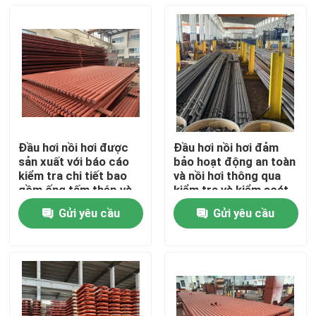
Đầu hơi nồi hơi được
Đầu hơi nồi hơi đảm
sản xuất với báo cáo
bảo hoạt động an toàn
kiểm tra chi tiết bao
và nồi hơi thông qua
gồm ống tấm thép và
kiểm tra và kiểm soát
điện cực cho hoạt
nghiêm ngặt bao gồm
Gửi yêu cầu
Gửi yêu cầu
động nồi hơi
kiểm tra tia X và tia
Nhà
gamma
Sản phẩm
Về chúng tôi