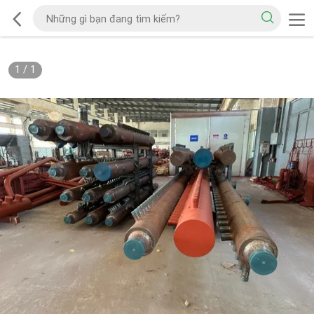
1
/
1