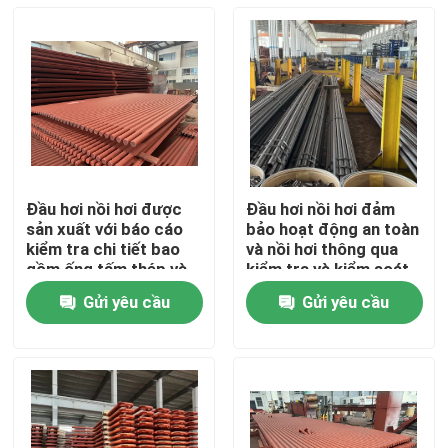
Đầu hơi nồi hơi được
Đầu hơi nồi hơi đảm
sản xuất với báo cáo
bảo hoạt động an toàn
kiểm tra chi tiết bao
và nồi hơi thông qua
gồm ống tấm thép và
kiểm tra và kiểm soát
điện cực cho hoạt
nghiêm ngặt bao gồm
Gửi yêu cầu
Gửi yêu cầu
động nồi hơi
kiểm tra tia X và tia
Nhà
gamma
Sản phẩm
Về chúng tôi