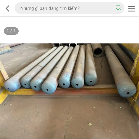
1
/
1