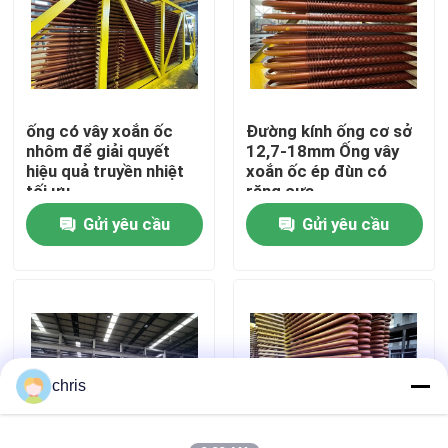
Chuyến tham quan nhà máy
Kiểm soát chất lượng
ống có vây xoắn ốc
Đường kính ống cơ sở
nhôm để giải quyết
12,7-18mm Ống vây
hiệu quả truyền nhiệt
xoắn ốc ép đùn có
Liên hệ với chúng tôi
tối ưu
răng cưa
Gửi yêu cầu
Gửi yêu cầu
Các bộ phận phụ tùng nồi hơi
Bức tường màng nồi hơi
Máy tiết kiệm đống nồi hơi
chris
nồi hơi vây ống