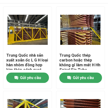
Trung Quốc nhà sản
Trung Quốc thép
xuất xoắn ốc L G H loại
carbon hoặc thép
hàn nhôm đồng hợp
không gỉ làm mát H Hh
kim thép cánh quạt
Spiral Fin Tube
cán trao đổi nhiệt ống
Nhà
Gửi yêu cầu
Gửi yêu cầu
cánh quạt
Sản phẩm
Về chúng tôi