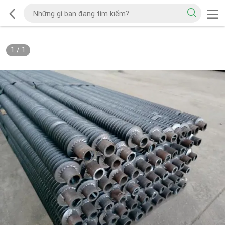
1
/
1