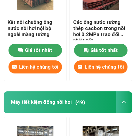
Kết nối chuông ống
Các ống nước tường
nước nồi hơi nội bộ
thép cacbon trong nồi
ngoài màng tường
hơi 0.2MPa trao đổi
nhiệt tốt
Giá tốt nhất
Giá tốt nhất
Liên hệ chúng tôi
Liên hệ chúng tôi
Máy tiết kiệm đống nồi hơi
(49)