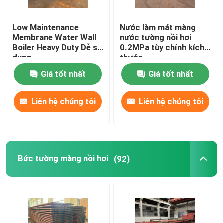
Ống nồi hơi liền mạch
Low Maintenance
Nước làm mát màng
Membrane Water Wall
nước tường nồi hơi
Boiler Heavy Duty Dễ sử
0.2MPa tùy chỉnh kích
ống không gỉ liền mạch
dụng
thước
Giá tốt nhất
Giá tốt nhất
Máy tách lốc xoáy công nghiệp
Liên hệ chúng tôi
Liên hệ chúng tôi
Tiết kiệm năng lượng nồi hơi
Bức tường màng nồi hơi
(92)