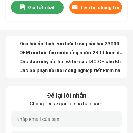
Giá tốt nhất
Liên hệ chúng tôi
Đầu hơi ổn định cao hơn trong nồi hơi 23000mm chiều dài công nghiệp
OEM nồi hơi đầu nước ống nước 23000mm đầu nhiều mặt
Chuyến tham quan nhà máy
Các đầu máy nồi hơi và bộ sạc ISO CE cho khu vực chuyển nhiệt tăng
Các bộ phận nồi hơi công nghiệp tiết kiệm năng lượng
Kiểm soát chất lượng
tấm thép Đầu phân phối hơi nước Kháng tiếp xúc thấp hơn
Nhà máy điện nồi hơi đầu Economizer hiệu quả cao
Liên hệ với chúng tôi
Kháng khí khói của nồi hơi áp suất cao cho không gian nhỏ
Nhà máy điện Ống hơi đầu Ống hơi đầu Ống ống ASME Standardrd
Các bộ phận phụ tùng nồi hơi
Đầu máy áp suất cao nồi hơi dọc than đốt nhiên liệu
Chiều dài 23000mm nồi hơi đầu máy trao đổi nhiệt ống nước
Bức tường màng nồi hơi
Để lại lời nhắn
Đầu lò nén đồng hiệu suất cao Tăng lượng nước nóng ngang
Chúng tôi sẽ gọi lại cho bạn sớm!
Tiêu chuẩn ISO CE chứng nhận
Máy tiết kiệm đống nồi hơi
Máy làm mát không khí Đầu lò sưởi Gói áp suất cao OD76mm-914mm
SAT-CHAM nồi hơi đầu máy công nghiệp tiết kiệm đầu máy hơi ống dẫn
nồi hơi vây ống
Thép không gỉ nồi hơi tiêu đề công nghiệp phân phối hơi tiêu đề