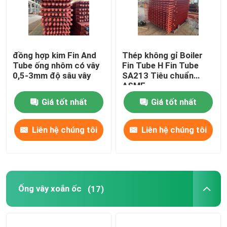
đồng hợp kim Fin And
Thép không gỉ Boiler
Tube ống nhôm có vây
Fin Tube H Fin Tube
0,5-3mm độ sâu vây
SA213 Tiêu chuẩn
ASME
Giá tốt nhất
Giá tốt nhất
Liên hệ chúng tôi
Liên hệ chúng tôi
Ống vây xoắn ốc
(17)